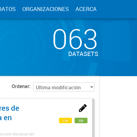
DATOS
ORGANIZACIONES
ACERCA
063
DATASETS
Ordenar
res de
a en
csv
zip
ección Nacional del