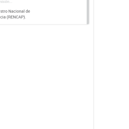
isión...
istro Nacional de
ncia (RENCAP).