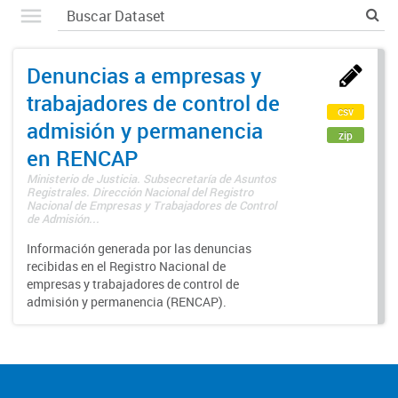
Denuncias a empresas y
trabajadores de control de
csv
admisión y permanencia
zip
en RENCAP
Ministerio de Justicia. Subsecretaría de Asuntos
Registrales. Dirección Nacional del Registro
Nacional de Empresas y Trabajadores de Control
de Admisión...
Información generada por las denuncias
recibidas en el Registro Nacional de
empresas y trabajadores de control de
admisión y permanencia (RENCAP).