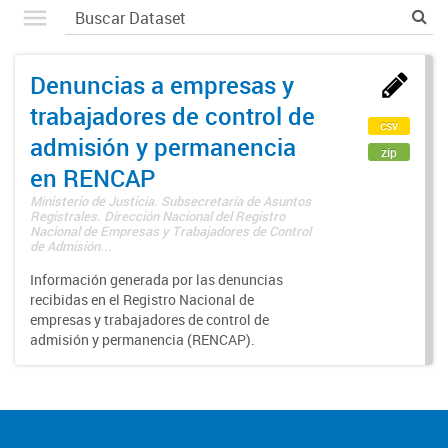
Denuncias a empresas y
trabajadores de control de
csv
admisión y permanencia
zip
en RENCAP
Ministerio de Justicia. Subsecretaría de Asuntos
Registrales. Dirección Nacional del Registro
Nacional de Empresas y Trabajadores de Control
de Admisión...
Información generada por las denuncias
recibidas en el Registro Nacional de
empresas y trabajadores de control de
admisión y permanencia (RENCAP).