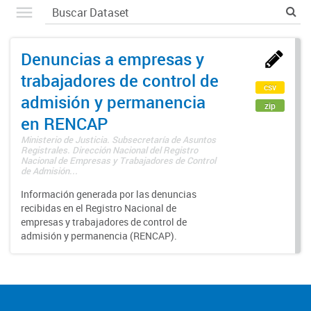
Denuncias a empresas y
trabajadores de control de
csv
admisión y permanencia
zip
en RENCAP
Ministerio de Justicia. Subsecretaría de Asuntos
Registrales. Dirección Nacional del Registro
Nacional de Empresas y Trabajadores de Control
de Admisión...
Información generada por las denuncias
recibidas en el Registro Nacional de
empresas y trabajadores de control de
admisión y permanencia (RENCAP).