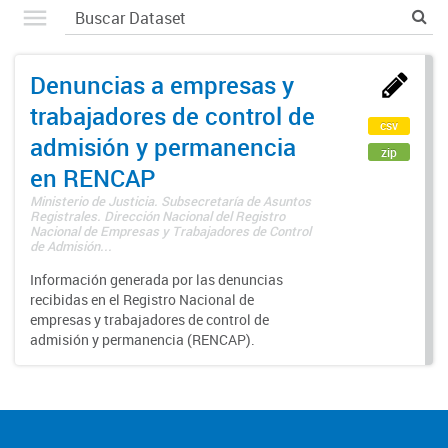
Denuncias a empresas y
trabajadores de control de
csv
admisión y permanencia
zip
en RENCAP
Ministerio de Justicia. Subsecretaría de Asuntos
Registrales. Dirección Nacional del Registro
Nacional de Empresas y Trabajadores de Control
de Admisión...
Información generada por las denuncias
recibidas en el Registro Nacional de
empresas y trabajadores de control de
admisión y permanencia (RENCAP).