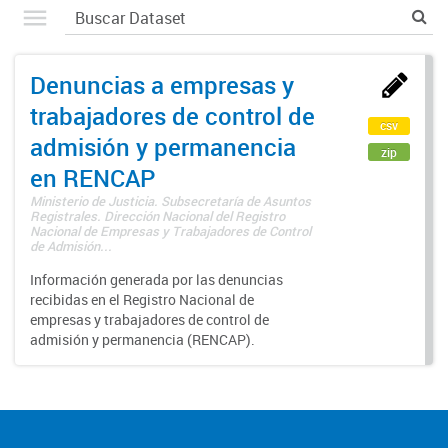
Denuncias a empresas y
trabajadores de control de
csv
admisión y permanencia
zip
en RENCAP
Ministerio de Justicia. Subsecretaría de Asuntos
Registrales. Dirección Nacional del Registro
Nacional de Empresas y Trabajadores de Control
de Admisión...
Información generada por las denuncias
recibidas en el Registro Nacional de
empresas y trabajadores de control de
admisión y permanencia (RENCAP).