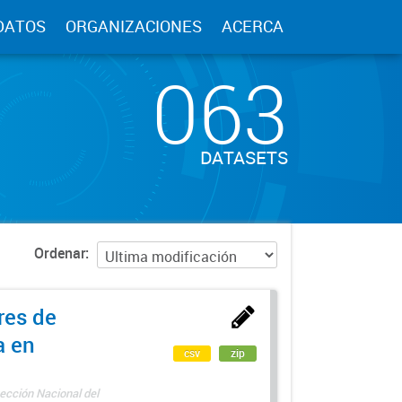
DATOS
ORGANIZACIONES
ACERCA
063
DATASETS
Ordenar
res de
a en
csv
zip
ección Nacional del