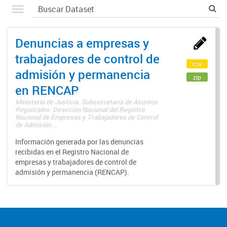
Denuncias a empresas y
trabajadores de control de
csv
admisión y permanencia
zip
en RENCAP
Ministerio de Justicia. Subsecretaría de Asuntos
Registrales. Dirección Nacional del Registro
Nacional de Empresas y Trabajadores de Control
de Admisión...
Información generada por las denuncias
recibidas en el Registro Nacional de
empresas y trabajadores de control de
admisión y permanencia (RENCAP).