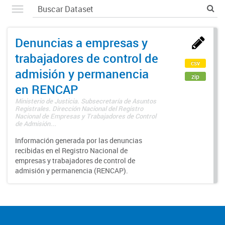
Denuncias a empresas y
trabajadores de control de
csv
admisión y permanencia
zip
en RENCAP
Ministerio de Justicia. Subsecretaría de Asuntos
Registrales. Dirección Nacional del Registro
Nacional de Empresas y Trabajadores de Control
de Admisión...
Información generada por las denuncias
recibidas en el Registro Nacional de
empresas y trabajadores de control de
admisión y permanencia (RENCAP).