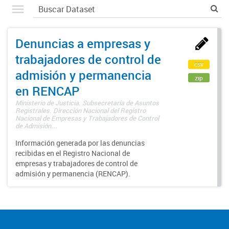
Denuncias a empresas y
trabajadores de control de
csv
admisión y permanencia
zip
en RENCAP
Ministerio de Justicia. Subsecretaría de Asuntos
Registrales. Dirección Nacional del Registro
Nacional de Empresas y Trabajadores de Control
de Admisión...
Información generada por las denuncias
recibidas en el Registro Nacional de
empresas y trabajadores de control de
admisión y permanencia (RENCAP).