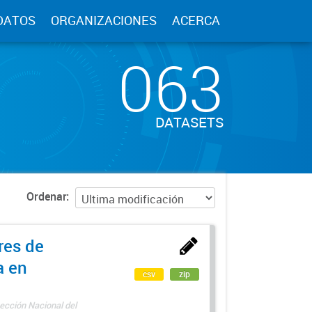
DATOS
ORGANIZACIONES
ACERCA
063
DATASETS
Ordenar
res de
a en
csv
zip
ección Nacional del