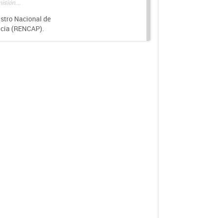
isión...
istro Nacional de
ncia (RENCAP).