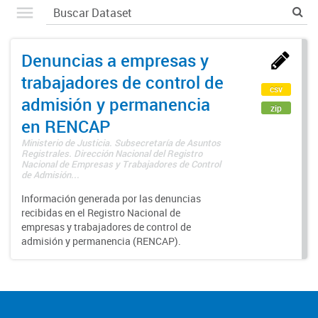
Denuncias a empresas y
trabajadores de control de
csv
admisión y permanencia
zip
en RENCAP
Ministerio de Justicia. Subsecretaría de Asuntos
Registrales. Dirección Nacional del Registro
Nacional de Empresas y Trabajadores de Control
de Admisión...
Información generada por las denuncias
recibidas en el Registro Nacional de
empresas y trabajadores de control de
admisión y permanencia (RENCAP).