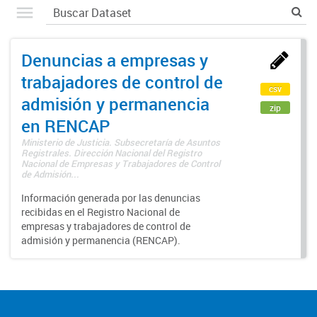
Denuncias a empresas y
trabajadores de control de
csv
admisión y permanencia
zip
en RENCAP
Ministerio de Justicia. Subsecretaría de Asuntos
Registrales. Dirección Nacional del Registro
Nacional de Empresas y Trabajadores de Control
de Admisión...
Información generada por las denuncias
recibidas en el Registro Nacional de
empresas y trabajadores de control de
admisión y permanencia (RENCAP).