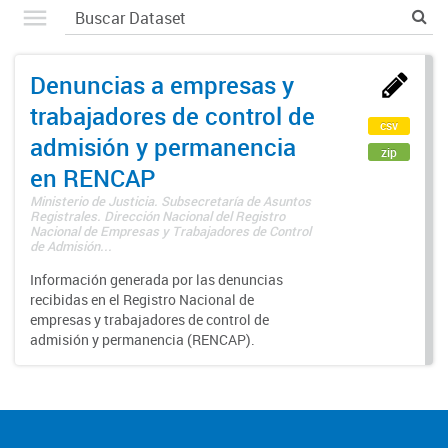
Denuncias a empresas y
trabajadores de control de
csv
admisión y permanencia
zip
en RENCAP
Ministerio de Justicia. Subsecretaría de Asuntos
Registrales. Dirección Nacional del Registro
Nacional de Empresas y Trabajadores de Control
de Admisión...
Información generada por las denuncias
recibidas en el Registro Nacional de
empresas y trabajadores de control de
admisión y permanencia (RENCAP).