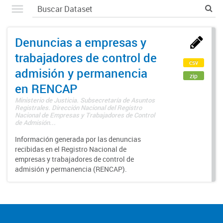
Denuncias a empresas y
trabajadores de control de
csv
admisión y permanencia
zip
en RENCAP
Ministerio de Justicia. Subsecretaría de Asuntos
Registrales. Dirección Nacional del Registro
Nacional de Empresas y Trabajadores de Control
de Admisión...
Información generada por las denuncias
recibidas en el Registro Nacional de
empresas y trabajadores de control de
admisión y permanencia (RENCAP).