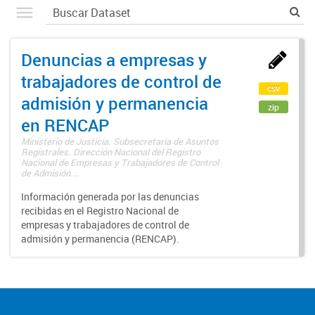
Denuncias a empresas y
trabajadores de control de
csv
admisión y permanencia
zip
en RENCAP
Ministerio de Justicia. Subsecretaría de Asuntos
Registrales. Dirección Nacional del Registro
Nacional de Empresas y Trabajadores de Control
de Admisión...
Información generada por las denuncias
recibidas en el Registro Nacional de
empresas y trabajadores de control de
admisión y permanencia (RENCAP).