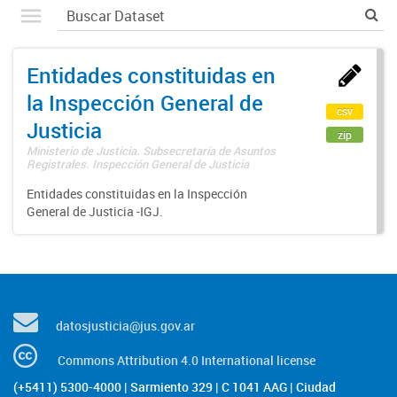
Entidades constituidas en
la Inspección General de
csv
Justicia
zip
Ministerio de Justicia. Subsecretaría de Asuntos
Registrales. Inspección General de Justicia
Entidades constituidas en la Inspección
General de Justicia -IGJ.
datosjusticia@jus.gov.ar
Commons Attribution 4.0 International license
(+5411) 5300-4000 | Sarmiento 329 | C 1041 AAG | Ciudad