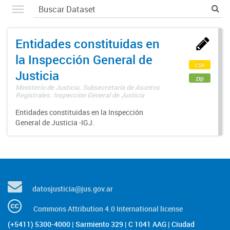
Entidades constituidas en
la Inspección General de
csv
Justicia
zip
Ministerio de Justicia. Subsecretaría de Asuntos
Registrales. Inspección General de Justicia
Entidades constituidas en la Inspección
General de Justicia -IGJ.
datosjusticia@jus.gov.ar
Commons Attribution 4.0 International license
(+5411) 5300-4000 | Sarmiento 329 | C 1041 AAG | Ciudad