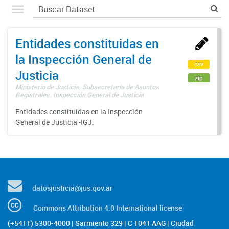
Entidades constituidas en
la Inspección General de
csv
Justicia
zip
Ministerio de Justicia. Subsecretaría de Asuntos
Registrales. Inspección General de Justicia
Entidades constituidas en la Inspección
General de Justicia -IGJ.
datosjusticia@jus.gov.ar
Commons Attribution 4.0 International license
(+5411) 5300-4000 | Sarmiento 329 | C 1041 AAG | Ciudad