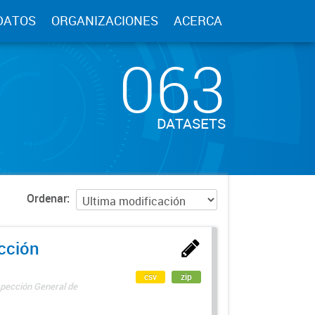
DATOS
ORGANIZACIONES
ACERCA
063
DATASETS
Ordenar
ección
csv
zip
spección General de