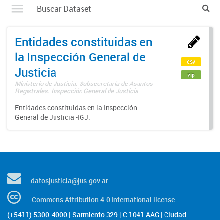
Entidades constituidas en
la Inspección General de
csv
Justicia
zip
Ministerio de Justicia. Subsecretaría de Asuntos
Registrales. Inspección General de Justicia
Entidades constituidas en la Inspección
General de Justicia -IGJ.
datosjusticia@jus.gov.ar
Commons Attribution 4.0 International license
(+5411) 5300-4000 | Sarmiento 329 | C 1041 AAG | Ciudad