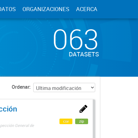
DATOS
ORGANIZACIONES
ACERCA
063
DATASETS
Ordenar
ección
csv
zip
spección General de