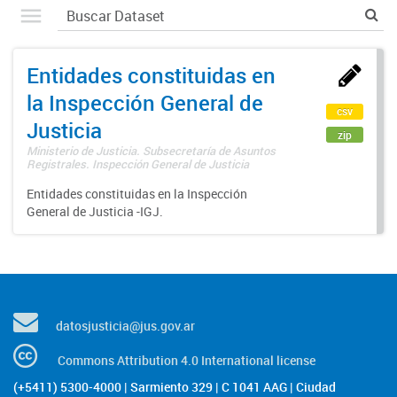
Entidades constituidas en
la Inspección General de
csv
Justicia
zip
Ministerio de Justicia. Subsecretaría de Asuntos
Registrales. Inspección General de Justicia
Entidades constituidas en la Inspección
General de Justicia -IGJ.
datosjusticia@jus.gov.ar
Commons Attribution 4.0 International license
(+5411) 5300-4000 | Sarmiento 329 | C 1041 AAG | Ciudad