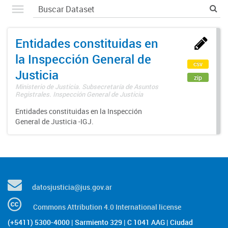
Entidades constituidas en
la Inspección General de
csv
Justicia
zip
Ministerio de Justicia. Subsecretaría de Asuntos
Registrales. Inspección General de Justicia
Entidades constituidas en la Inspección
General de Justicia -IGJ.
datosjusticia@jus.gov.ar
Commons Attribution 4.0 International license
(+5411) 5300-4000 | Sarmiento 329 | C 1041 AAG | Ciudad