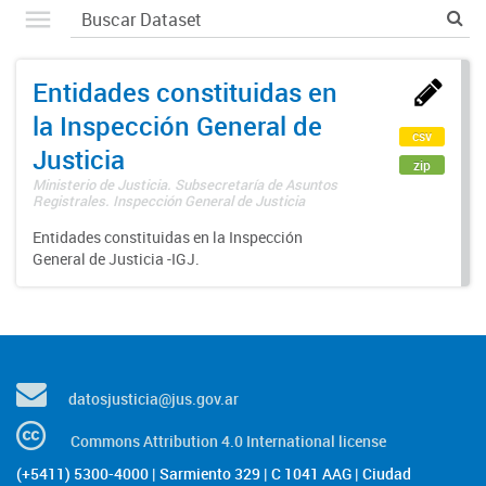
Entidades constituidas en
la Inspección General de
csv
Justicia
zip
Ministerio de Justicia. Subsecretaría de Asuntos
Registrales. Inspección General de Justicia
Entidades constituidas en la Inspección
General de Justicia -IGJ.
datosjusticia@jus.gov.ar
Commons Attribution 4.0 International license
(+5411) 5300-4000 | Sarmiento 329 | C 1041 AAG | Ciudad