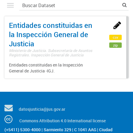
Entidades constituidas en
la Inspección General de
csv
Justicia
zip
Ministerio de Justicia. Subsecretaría de Asuntos
Registrales. Inspección General de Justicia
Entidades constituidas en la Inspección
General de Justicia -IGJ.
datosjusticia@jus.gov.ar
Commons Attribution 4.0 International license
(+5411) 5300-4000 | Sarmiento 329 | C 1041 AAG | Ciudad