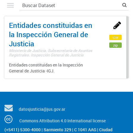
Entidades constituidas en
la Inspección General de
csv
Justicia
zip
Ministerio de Justicia. Subsecretaría de Asuntos
Registrales. Inspección General de Justicia
Entidades constituidas en la Inspección
General de Justicia -IGJ.
datosjusticia@jus.gov.ar
Commons Attribution 4.0 International license
(+5411) 5300-4000 | Sarmiento 329 | C 1041 AAG | Ciudad