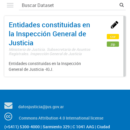
Entidades constituidas en
la Inspección General de
csv
Justicia
zip
Ministerio de Justicia. Subsecretaría de Asuntos
Registrales. Inspección General de Justicia
Entidades constituidas en la Inspección
General de Justicia -IGJ.
datosjusticia@jus.gov.ar
Commons Attribution 4.0 International license
(+5411) 5300-4000 | Sarmiento 329 | C 1041 AAG | Ciudad