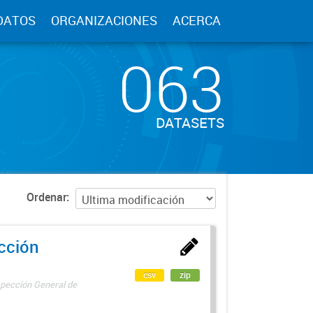
DATOS
ORGANIZACIONES
ACERCA
063
DATASETS
Ordenar
ección
csv
zip
spección General de