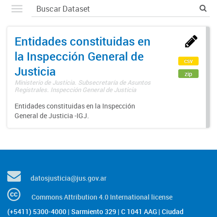
Entidades constituidas en
la Inspección General de
csv
Justicia
zip
Ministerio de Justicia. Subsecretaría de Asuntos
Registrales. Inspección General de Justicia
Entidades constituidas en la Inspección
General de Justicia -IGJ.
datosjusticia@jus.gov.ar
Commons Attribution 4.0 International license
(+5411) 5300-4000 | Sarmiento 329 | C 1041 AAG | Ciudad