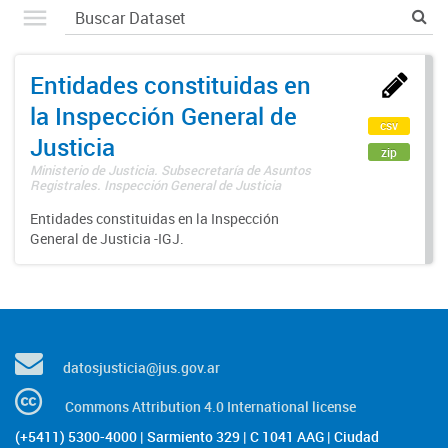
Entidades constituidas en
la Inspección General de
csv
Justicia
zip
Ministerio de Justicia. Subsecretaría de Asuntos
Registrales. Inspección General de Justicia
Entidades constituidas en la Inspección
General de Justicia -IGJ.
datosjusticia@jus.gov.ar
Commons Attribution 4.0 International license
(+5411) 5300-4000 | Sarmiento 329 | C 1041 AAG | Ciudad