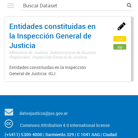
Entidades constituidas en
la Inspección General de
csv
Justicia
zip
Ministerio de Justicia. Subsecretaría de Asuntos
Registrales. Inspección General de Justicia
Entidades constituidas en la Inspección
General de Justicia -IGJ.
datosjusticia@jus.gov.ar
Commons Attribution 4.0 International license
(+5411) 5300-4000 | Sarmiento 329 | C 1041 AAG | Ciudad