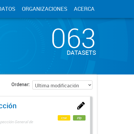
DATOS
ORGANIZACIONES
ACERCA
063
DATASETS
Ordenar
ección
csv
zip
spección General de