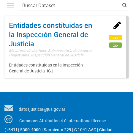
Entidades constituidas en
la Inspección General de
csv
Justicia
zip
Ministerio de Justicia. Subsecretaría de Asuntos
Registrales. Inspección General de Justicia
Entidades constituidas en la Inspección
General de Justicia -IGJ.
datosjusticia@jus.gov.ar
Commons Attribution 4.0 International license
(+5411) 5300-4000 | Sarmiento 329 | C 1041 AAG | Ciudad