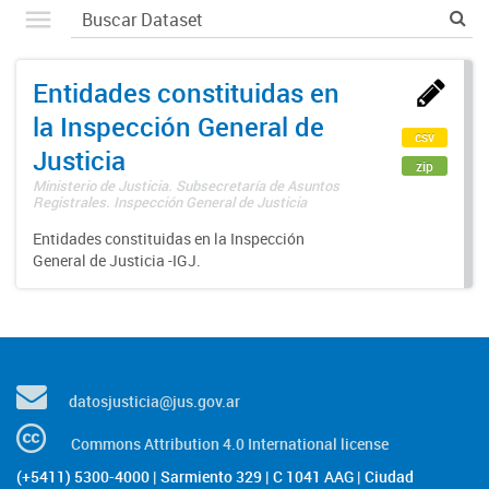
Entidades constituidas en
la Inspección General de
csv
Justicia
zip
Ministerio de Justicia. Subsecretaría de Asuntos
Registrales. Inspección General de Justicia
Entidades constituidas en la Inspección
General de Justicia -IGJ.
datosjusticia@jus.gov.ar
Commons Attribution 4.0 International license
(+5411) 5300-4000 | Sarmiento 329 | C 1041 AAG | Ciudad