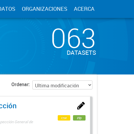
DATOS
ORGANIZACIONES
ACERCA
063
DATASETS
Ordenar
ección
csv
zip
spección General de