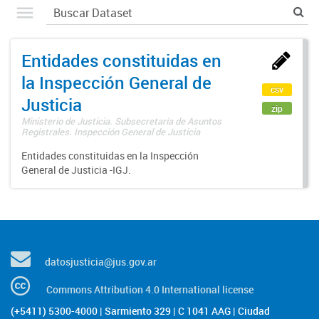
Entidades constituidas en
la Inspección General de
csv
Justicia
zip
Ministerio de Justicia. Subsecretaría de Asuntos
Registrales. Inspección General de Justicia
Entidades constituidas en la Inspección
General de Justicia -IGJ.
datosjusticia@jus.gov.ar
Commons Attribution 4.0 International license
(+5411) 5300-4000 | Sarmiento 329 | C 1041 AAG | Ciudad