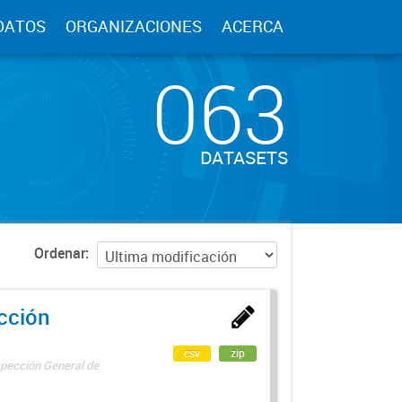
DATOS
ORGANIZACIONES
ACERCA
063
DATASETS
Ordenar
ección
csv
zip
spección General de