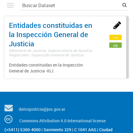
Entidades constituidas en
la Inspección General de
csv
Justicia
zip
Ministerio de Justicia. Subsecretaría de Asuntos
Registrales. Inspección General de Justicia
Entidades constituidas en la Inspección
General de Justicia -IGJ.
datosjusticia@jus.gov.ar
Commons Attribution 4.0 International license
(+5411) 5300-4000 | Sarmiento 329 | C 1041 AAG | Ciudad