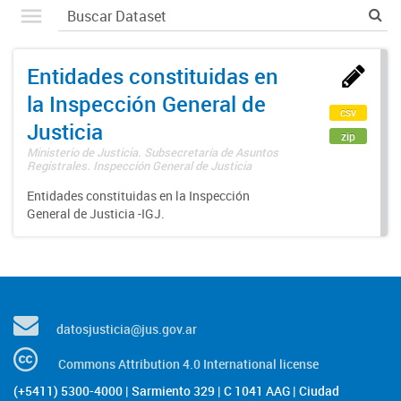
Entidades constituidas en
la Inspección General de
csv
Justicia
zip
Ministerio de Justicia. Subsecretaría de Asuntos
Registrales. Inspección General de Justicia
Entidades constituidas en la Inspección
General de Justicia -IGJ.
datosjusticia@jus.gov.ar
Commons Attribution 4.0 International license
(+5411) 5300-4000 | Sarmiento 329 | C 1041 AAG | Ciudad