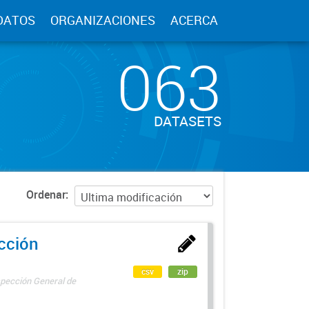
DATOS
ORGANIZACIONES
ACERCA
063
DATASETS
Ordenar
ección
csv
zip
spección General de