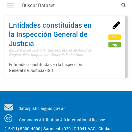
Entidades constituidas en
la Inspección General de
csv
Justicia
zip
Ministerio de Justicia. Subsecretaría de Asuntos
Registrales. Inspección General de Justicia
Entidades constituidas en la Inspección
General de Justicia -IGJ.
datosjusticia@jus.gov.ar
Commons Attribution 4.0 International license
(+5411) 5300-4000 | Sarmiento 329 | C 1041 AAG | Ciudad