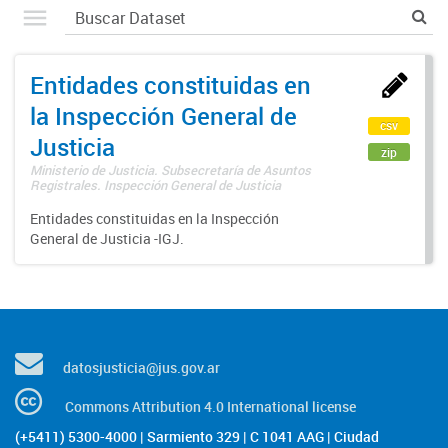
Entidades constituidas en
la Inspección General de
csv
Justicia
zip
Ministerio de Justicia. Subsecretaría de Asuntos
Registrales. Inspección General de Justicia
Entidades constituidas en la Inspección
General de Justicia -IGJ.
datosjusticia@jus.gov.ar
Commons Attribution 4.0 International license
(+5411) 5300-4000 | Sarmiento 329 | C 1041 AAG | Ciudad