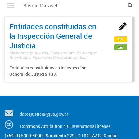
Entidades constituidas en
la Inspección General de
csv
Justicia
zip
Ministerio de Justicia. Subsecretaría de Asuntos
Registrales. Inspección General de Justicia
Entidades constituidas en la Inspección
General de Justicia -IGJ.
datosjusticia@jus.gov.ar
Commons Attribution 4.0 International license
(+5411) 5300-4000 | Sarmiento 329 | C 1041 AAG | Ciudad