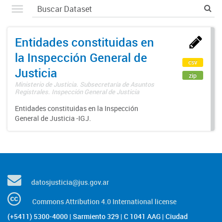
Entidades constituidas en
la Inspección General de
csv
Justicia
zip
Ministerio de Justicia. Subsecretaría de Asuntos
Registrales. Inspección General de Justicia
Entidades constituidas en la Inspección
General de Justicia -IGJ.
datosjusticia@jus.gov.ar
Commons Attribution 4.0 International license
(+5411) 5300-4000 | Sarmiento 329 | C 1041 AAG | Ciudad