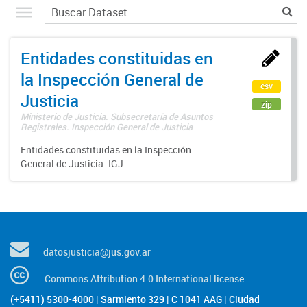
Entidades constituidas en
la Inspección General de
csv
Justicia
zip
Ministerio de Justicia. Subsecretaría de Asuntos
Registrales. Inspección General de Justicia
Entidades constituidas en la Inspección
General de Justicia -IGJ.
datosjusticia@jus.gov.ar
Commons Attribution 4.0 International license
(+5411) 5300-4000 | Sarmiento 329 | C 1041 AAG | Ciudad