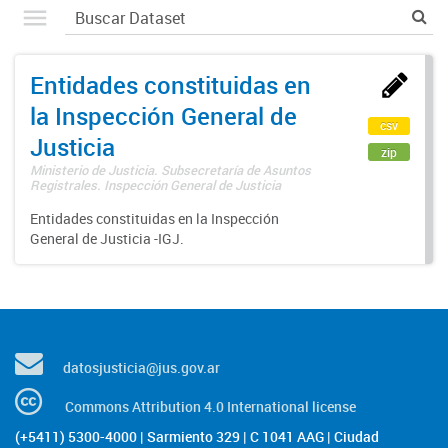
Entidades constituidas en
la Inspección General de
csv
Justicia
zip
Ministerio de Justicia. Subsecretaría de Asuntos
Registrales. Inspección General de Justicia
Entidades constituidas en la Inspección
General de Justicia -IGJ.
datosjusticia@jus.gov.ar
Commons Attribution 4.0 International license
(+5411) 5300-4000 | Sarmiento 329 | C 1041 AAG | Ciudad