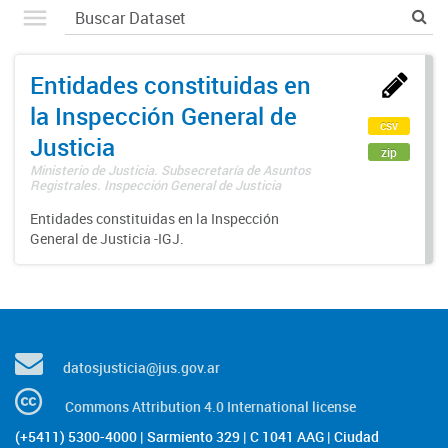
Entidades constituidas en
la Inspección General de
csv
Justicia
zip
Ministerio de Justicia. Subsecretaría de Asuntos
Registrales. Inspección General de Justicia
Entidades constituidas en la Inspección
General de Justicia -IGJ.
datosjusticia@jus.gov.ar
Commons Attribution 4.0 International license
(+5411) 5300-4000 | Sarmiento 329 | C 1041 AAG | Ciudad