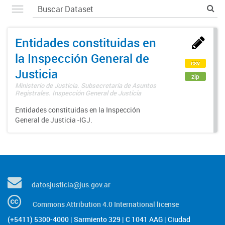
Entidades constituidas en
la Inspección General de
csv
Justicia
zip
Ministerio de Justicia. Subsecretaría de Asuntos
Registrales. Inspección General de Justicia
Entidades constituidas en la Inspección
General de Justicia -IGJ.
datosjusticia@jus.gov.ar
Commons Attribution 4.0 International license
(+5411) 5300-4000 | Sarmiento 329 | C 1041 AAG | Ciudad