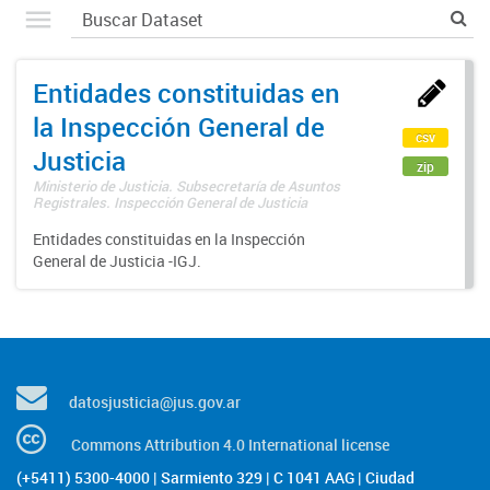
Entidades constituidas en
la Inspección General de
csv
Justicia
zip
Ministerio de Justicia. Subsecretaría de Asuntos
Registrales. Inspección General de Justicia
Entidades constituidas en la Inspección
General de Justicia -IGJ.
datosjusticia@jus.gov.ar
Commons Attribution 4.0 International license
(+5411) 5300-4000 | Sarmiento 329 | C 1041 AAG | Ciudad